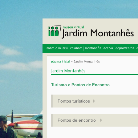
sobre o museu
colabore
montanhês
acervo
depoimentos
d
»
página inicial
Jardim Montanhês
Jardim Montanhês
Turismo e Pontos de Encontro
Pontos turísticos
Pontos de encontro