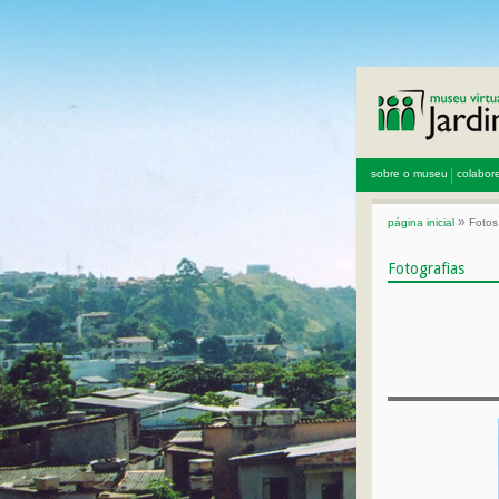
sobre o museu
colabor
»
página inicial
Fotos
Fotografias