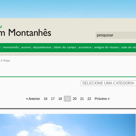
e
montanhês
acervo
depoimentos
diário de campo
acontece
amigos do museu
sala de i
»
Foto
« Anterior
16
17
18
19
20
21
22
Próximo »