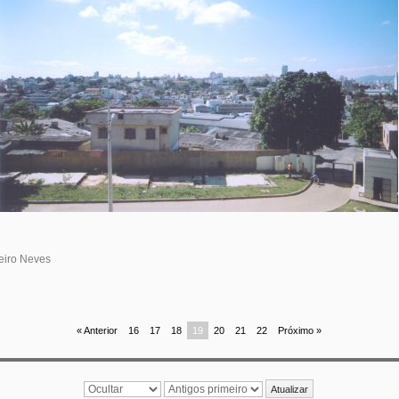
beiro Neves
« Anterior
16
17
18
19
20
21
22
Próximo »