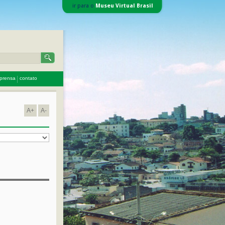
ir para o
Museu Virtual Brasil
mprensa
contato
A+
A-