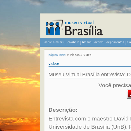
sobre o museu
colabore
brasilia
acervo
depoimentos
di
»
»
página inicial
Vídeos
Vídeo
Museu Virtual Brasília entrevista: 
Você precisa 
Descrição:
Entrevista com o maestro David 
Universidade de Brasília (UnB),