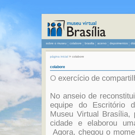
sobre o museu
colabore
brasilia
acervo
depoimentos
di
»
página inicial
colabore
colabore
O
exercício de comparti
No anseio de reconstituir
equipe do Escritório d
Museu Virtual Brasília,
cidade e elaborou uma
Agora, chegou o moment