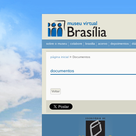
sobre o museu
colabore
brasilia
acervo
depoimentos
di
»
página inicial
Documentos
documentos
Voltar