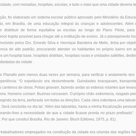
cidade, com moradias, hospitais, escolas, e tudo o mais que uma cidade deveria te
ão, foi elaborado um sistema escolar público aprovado pelo Ministério da Educa
ção, em Brasília, de uma educação integral às crianças e adolescentes. Além 
 distribuir de forma equitativa as escolas ao longo do Plano Piloto, para
or trajeto possível para chegar até a instituição de ensino. Já o planejamento hos
volvido pelos Drs. Ernesto Silva e Henrique Bandeira de Mello, tinha por objet
ncia de alto padrão, procurando atender os habitantes no próprio bairro em q
s um hospital base, hospitais distritais, hospitais rurais e unidades satélites, dest
fastadas da cidade .
o Planalto pelo menos duas vezes por semana, para verificar o andamento dos 
periência: “O espetáculo era deslumbrante. Guindastes bracejavam, transport
 canteiros de obras. Polias giravam, fazendo andar as esteiras rolantes que leva
ira. Homens corriam. Buzinas roncavam. O próprio chão estremecia, rasgado pela
surgindo da terra, perfurada em todas as direções. Cada obra ostentava uma tabule
al. Será concluída no dia tal.’ Além das tabuletas, havia a minha fiscalização pess
mbrando-lhes a necessidade de que a cidade ficasse pronta no prazo prefixado
. Por que construí Brasília. Rio de Janeiro: Bloch Editores, 1975, p. 81) .
 trabalhadores empregados na construção da cidade era oriunda das regiões No