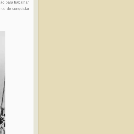
ão para trabalhar.
nce de conquistar