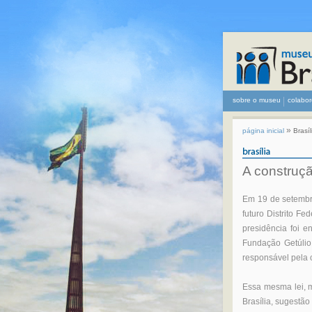
sobre o museu
colabor
»
página inicial
Brasíl
A construçã
Em 19 de setembro
futuro Distrito F
presidência foi e
Fundação Getúlio
responsável pela c
Essa mesma lei, 
Brasília, sugestã