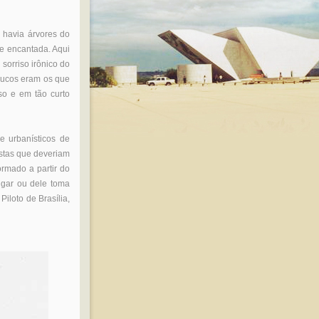
ó havia árvores do
de encantada. Aqui
sorriso irônico do
oucos eram os que
so e em tão curto
e urbanísticos de
ostas que deveriam
rmado a partir do
ugar ou dele toma
Piloto de Brasília,