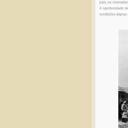
país, os chamados
A oportunidade de
condições dignas p