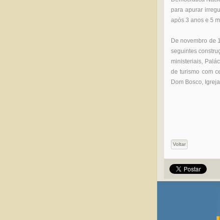
para apurar irreg
após 3 anos e 5 m
De novembro de 19
seguintes constru
ministeriais, Palá
de turismo com ce
Dom Bosco, Igreja
Voltar