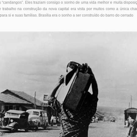
 “candangos”. Eles traziam consigo o sonho de uma vida melhor e muita disposiç
 trabalho na construção da nova capital era vista por muitos como a única cha
ara si e suas famílias. Brasília era o sonho a ser construído do barro do cerrado