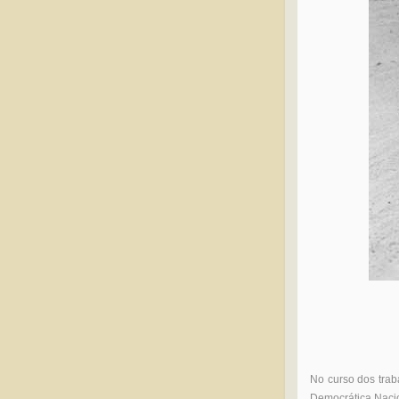
No curso dos trab
Democrática Naci