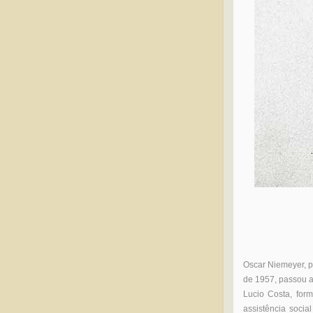
Oscar Niemeyer, po
de 1957, passou a
Lucio Costa, for
assistência social