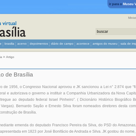
ir para o
Museu Vi
Minis
e
brasilia
acervo
depoimentos
diário de campo
acontece
amigos do museu
sala de im
»
ia
Artigo
o de Brasília
 de 1956, o Congresso Nacional aprovou e JK sancionou a Lei n° 2.874 que “fix
ederal e autorizava o governo a instituir a Companhia Urbanizadora da Nova Capit
ntregue ao deputado federal Israel Pinheiro”. ( Dicionário Histórico Biográfico 
 Vargas). Bernardo Sayão e Ernesto Silva foram nomeados diretores desta com
onstrução de Brasília.
mediante emenda do deputado Francisco Pereira da Silva, do PSD do Amazonas
o apresentada em 1823 por José Bonifácio de Andrada e Silva. JK gostou do nome,