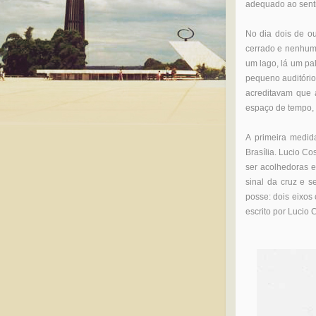
adequado ao sentid
No dia dois de ou
cerrado e nenhum 
um lago, lá um pal
pequeno auditório
acreditavam que a
espaço de tempo, 
A primeira medida
Brasília. Lucio C
ser acolhedoras e
sinal da cruz e 
posse: dois eixos 
escrito por Lucio C