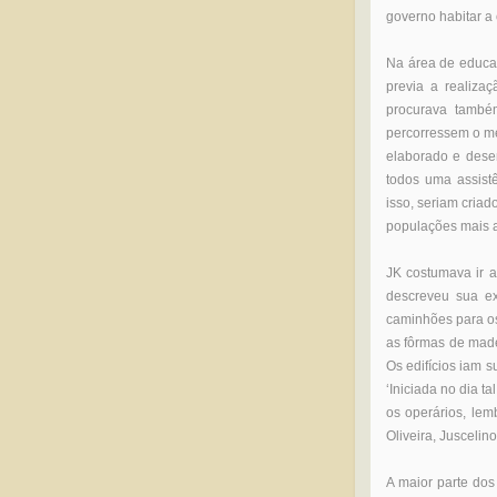
governo habitar a 
Na área de educaç
previa a realiza
procurava também
percorressem o men
elaborado e desen
todos uma assistê
isso, seriam criado
populações mais a
JK costumava ir a
descreveu sua ex
caminhões para os
as fôrmas de made
Os edifícios iam 
‘Iniciada no dia t
os operários, le
Oliveira, Juscelino
A maior parte dos