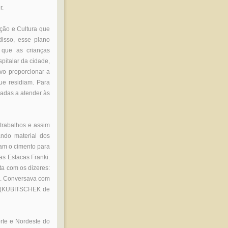
r.
ção e Cultura que
disso, esse plano
 que as crianças
pitalar da cidade,
ivo proporcionar a
ue residiam. Para
inadas a atender às
trabalhos e assim
ando material dos
vam o cimento para
s Estacas Franki.
ta com os dizeres:
oal. Conversava com
”. (KUBITSCHEK de
rte e Nordeste do