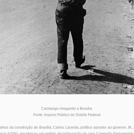
Candango chegando a Brasília
Fonte: Arquivo Público do Distrito Federal
alhos da construção de Brasília, Carlos Lacerda, político opositor ao governo J
onal (UDN), encabeçou um pedido de instauração de uma Comissão Parlamentar d