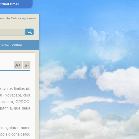
rtual Brasil
tério da Cultura apresenta:
prensa
contato
A+
a-
ava os limites do
al (Novacap), cuja
Brasileiro, CPDOC-
panhia, que seria
, resgatou o nome
 pois o considerou