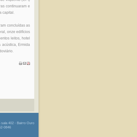
bras continuaram e
 capital.
ram concluídas as
al, onze edifícios
ntos leitos, hotel
a acústica, Ermida
oviário.
 sala 402 - Bairro Ouro
262-0846