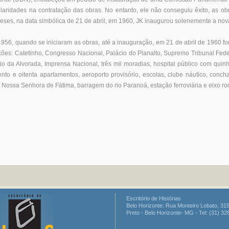
ularidades na contratação das obras. No entanto, ele não conseguiu êxito, as o
eses, na data simbólica de 21 de abril, em 1960, JK inaugurou solenemente a nova
56, quando se iniciaram as obras, até a inauguração, em 21 de abril de 1960 fo
ções: Catetinho, Congresso Nacional, Palácio do Planalto, Supremo Tribunal Feder
cio da Alvorada, Imprensa Nacional, três mil moradias, hospital público com quinhe
nto e oitenta apartamentos, aeroporto provisório, escolas, clube náutico, conch
 Nossa Senhora de Fátima, barragem do rio Paranoá, estação ferroviária e eixo rod
Escritório de Histórias
Belo Horizonte: Rua Monteiro Lobato, 315
Preto - Belo Horizonte- MG - Tel: (31) 3