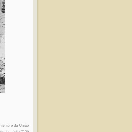
K, membro da União
e Inquérito (CPI)