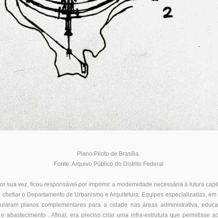
Plano Piloto de Brasília.
Fonte: Arquivo Público do Distrito Federal
r sua vez, ficou responsável por imprimir a modernidade necessária à futura capita
 chefiar o Departamento de Urbanismo e Arquitetura. Equipes especializadas, e
mularam planos complementares para a cidade nas áreas administrativa, educa
 e abastecimento . Afinal, era preciso criar uma infra-estrutura que permitisse a