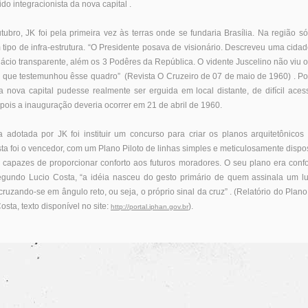
o integracionista da nova capital .
tubro, JK foi pela primeira vez às terras onde se fundaria Brasília. Na região s
tipo de infra-estrutura. “O Presidente posava de visionário. Descreveu uma cida
ácio transparente, além os 3 Podêres da República. O vidente Juscelino não viu o 
 que testemunhou êsse quadro” (Revista O Cruzeiro de 07 de maio de 1960) . P
 nova capital pudesse realmente ser erguida em local distante, de difícil aces
pois a inauguração deveria ocorrer em 21 de abril de 1960.
 adotada por JK foi instituir um concurso para criar os planos arquitetônicos 
osta foi o vencedor, com um Plano Piloto de linhas simples e meticulosamente disp
 capazes de proporcionar conforto aos futuros moradores. O seu plano era confo
segundo Lucio Costa, “a idéia nasceu do gesto primário de quem assinala um l
cruzando-se em ângulo reto, ou seja, o próprio sinal da cruz” . (Relatório do Plano 
osta, texto disponível no site:
).
http://portal.iphan.gov.br