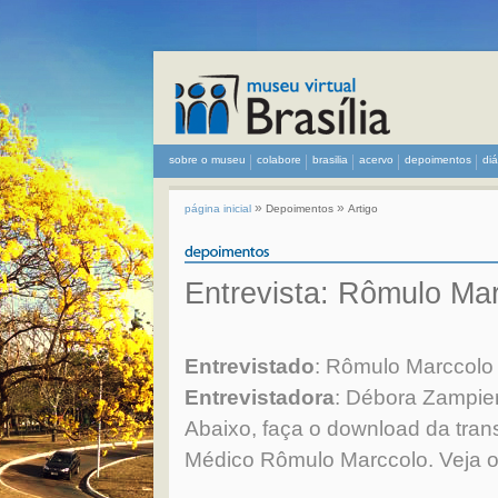
sobre o museu
colabore
brasilia
acervo
depoimentos
di
»
»
página inicial
Depoimentos
Artigo
Entrevista: Rômulo Ma
Entrevistado
: Rômulo Marccolo
Entrevistadora
: Débora Zampie
Abaixo, faça o download da tran
Médico Rômulo Marccolo. Veja o 