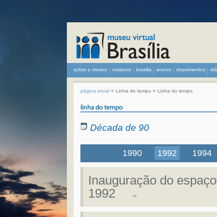
sobre o museu
colabore
brasilia
acervo
depoimentos
di
»
»
página inicial
Linha do tempo
Linha do tempo
Década de 90
1990
1992
1994
Inauguração do espaço 
1992