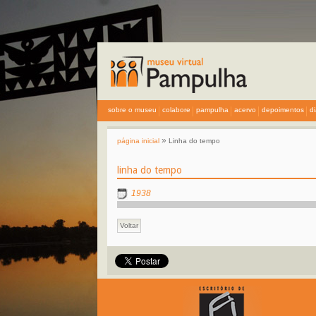
sobre o museu
colabore
pampulha
acervo
depoimentos
d
»
página inicial
Linha do tempo
linha do tempo
1938
Voltar