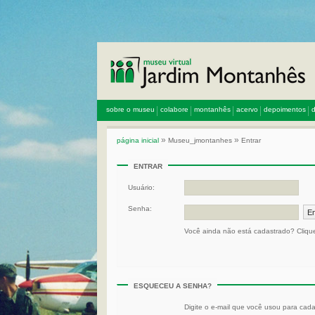
sobre o museu
colabore
montanhês
acervo
depoimentos
d
»
»
página inicial
Museu_jmontanhes
Entrar
ENTRAR
Usuário:
Senha:
Você ainda não está cadastrado? Cliq
ESQUECEU A SENHA?
Digite o e-mail que você usou para cadas