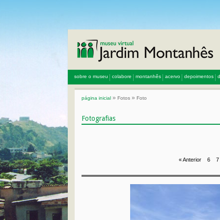
sobre o museu
colabore
montanhês
acervo
depoimentos
d
»
»
página inicial
Fotos
Foto
Fotografias
« Anterior
6
7