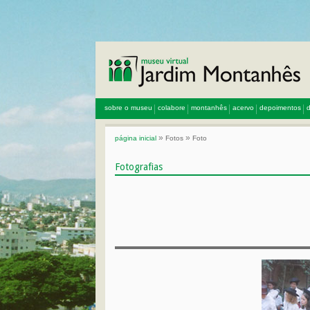
sobre o museu
colabore
montanhês
acervo
depoimentos
d
»
»
página inicial
Fotos
Foto
Fotografias