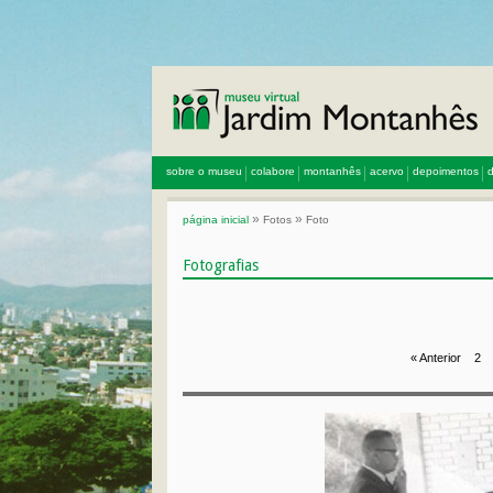
sobre o museu
colabore
montanhês
acervo
depoimentos
d
»
»
página inicial
Fotos
Foto
Fotografias
« Anterior
2