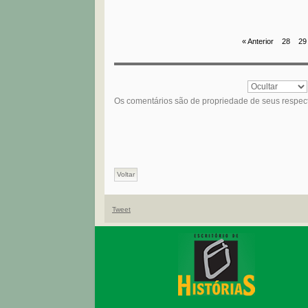
« Anterior
28
29
Os comentários são de propriedade de seus respec
Voltar
Tweet