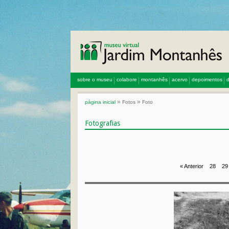
sobre o museu
colabore
montanhês
acervo
depoimentos
d
»
»
página inicial
Fotos
Foto
Fotografias
« Anterior
28
29