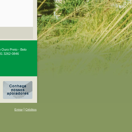
o Ouro Preto - Belo
 31 3262-0846
|
Entrar
Créditos