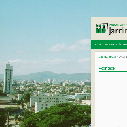
sobre o museu
colabor
»
página inicial
Acon
Acontece