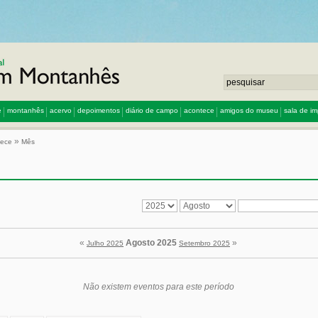
e
montanhês
acervo
depoimentos
diário de campo
acontece
amigos do museu
sala de i
»
tece
Mês
«
Agosto 2025
»
Julho 2025
Setembro 2025
Não existem eventos para este período