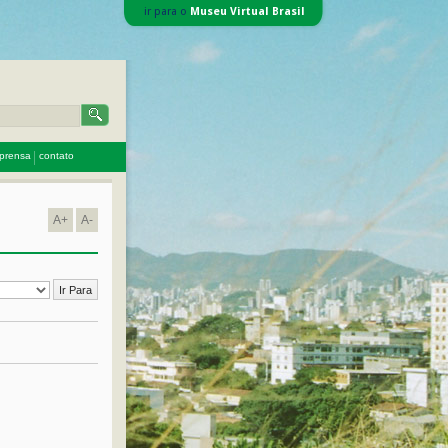
ir para o
Museu Virtual Brasil
mprensa
contato
A+
A-