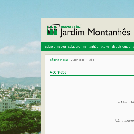
sobre o museu
colabore
montanhês
acervo
depoimentos
d
»
»
página inicial
Acontece
Mês
Acontece
«
Março 2
Não existem