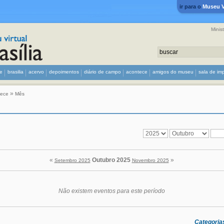
ir para o
Museu Vi
Minis
e
brasilia
acervo
depoimentos
diário de campo
acontece
amigos do museu
sala de im
»
tece
Mês
«
Outubro 2025
»
Setembro 2025
Novembro 2025
Não existem eventos para este período
Categoria