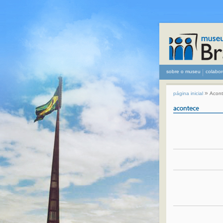
sobre o museu
colabor
»
página inicial
Acon