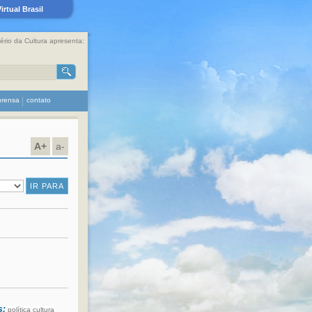
rtual Brasil
tério da Cultura apresenta:
prensa
contato
A+
a-
s:
política
cultura