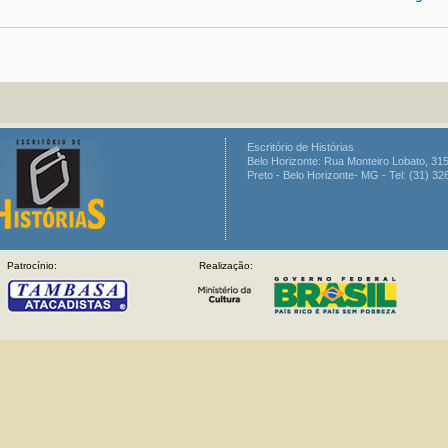
Escritório de Histórias
Belo Horizonte: Rua Monteiro Lobato, 315
Preto - Belo Horizonte- MG - Tel: (31) 3
Patrocínio:
Realização: