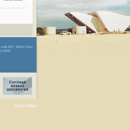
 sala 402 - Bairro Ouro
262-0846
|
Entrar
Créditos